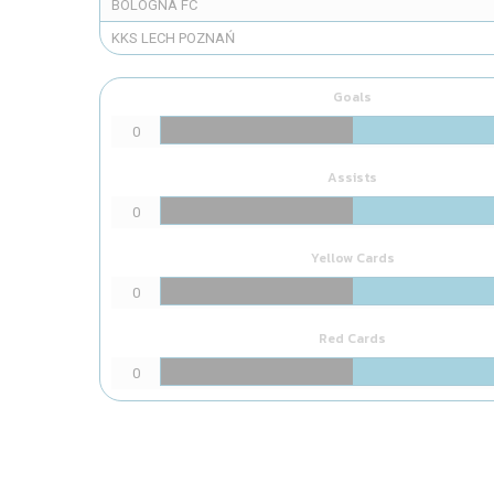
BOLOGNA FC
KKS LECH POZNAŃ
Goals
0
Assists
0
Yellow Cards
0
Red Cards
0