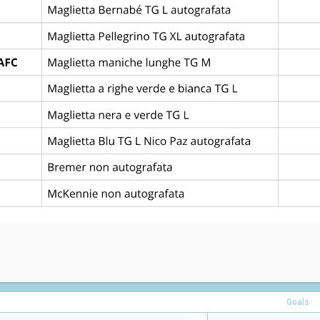
Via Pontemanco, 1, 35020 Due Carrare PD
Goals