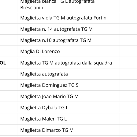
OGNA FC
0
4
KKS LECH POZN
—
League
Abano Football Trophy
Comunale Due Carrare