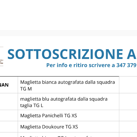
NA FC – KK
POZNAN