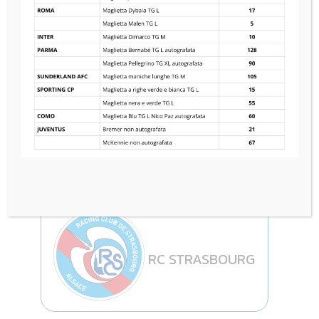
FC INTERNAZIONALE
6
—
5
RC STRASBOURG