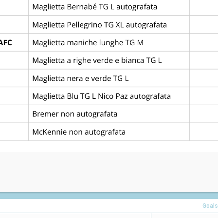
Via Podrecca, 47, 35031 Abano Terme PD
Goals