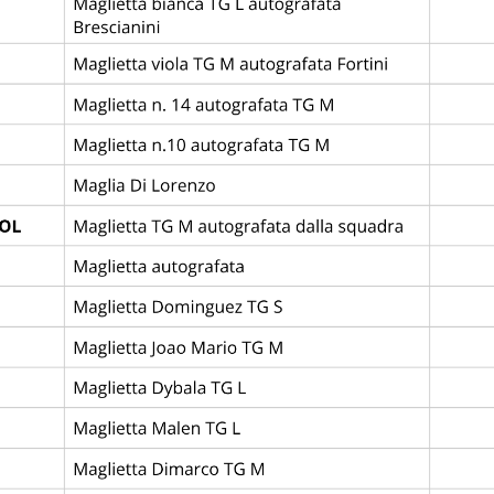
ZIONALE
2
0
PARMA C
—
League
Abano Football Trophy
Campo Giarre