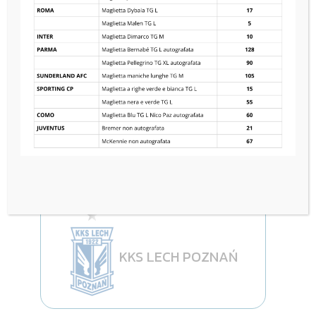
PARMA CALCIO 1913
8
—
7
KKS LECH POZNAŃ