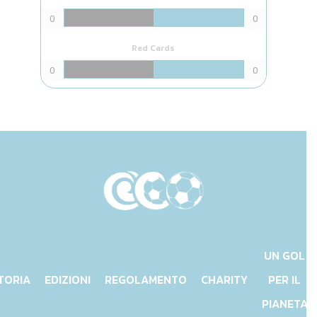
0
0
Red Cards
0
0
UN GOL
TORIA
EDIZIONI
REGOLAMENTO
CHARITY
PER IL
PIANETA