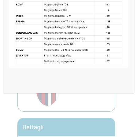
KASHIWA REYSOL
2
—
3
BOLOGNA FC
Dettagli