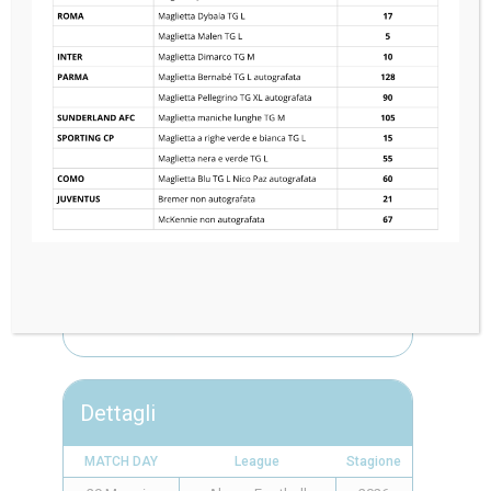
COMO 1907
3
—
6
JUVENTUS FC
Dettagli
MATCH DAY
League
Stagione