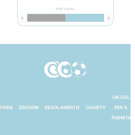
Red Cards
0
0
UN GOL
TORIA
EDIZIONI
REGOLAMENTO
CHARITY
PER IL
PIANETA