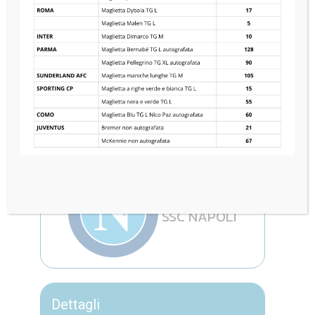
KKS LECH POZNAŃ
1
—
2
SSC NAPOLI
Dettagli