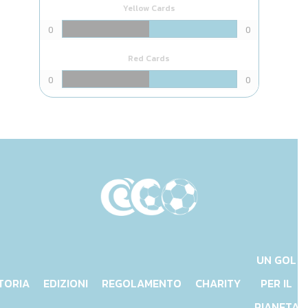
Yellow Cards
0
0
Red Cards
0
0
UN GOL
TORIA
EDIZIONI
REGOLAMENTO
CHARITY
PER IL
PIANETA