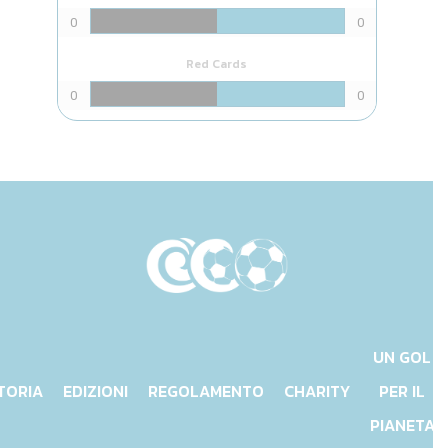
0
0
Red Cards
0
0
UN GOL
TORIA
EDIZIONI
REGOLAMENTO
CHARITY
PER IL
PIANETA