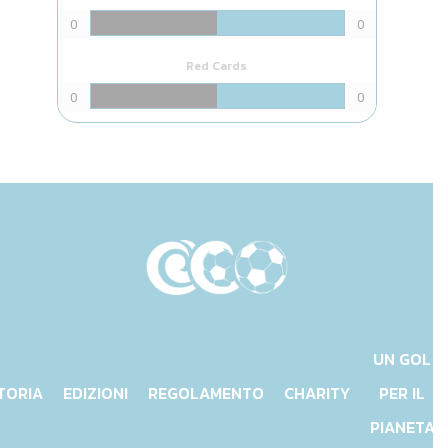
0
0
Red Cards
0
0
UN GOL
TORIA
EDIZIONI
REGOLAMENTO
CHARITY
PER IL
PIANETA