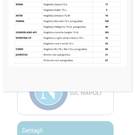
FC INTERNAZIONALE
0
—
3
SSC NAPOLI
Dettagli