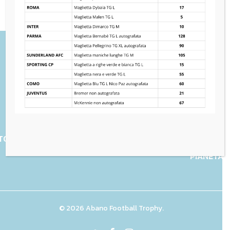
UN GOL
TORIA
EDIZIONI
REGOLAMENTO
CHARITY
PER IL
PIANETA
© 2026 Abano Football Trophy.