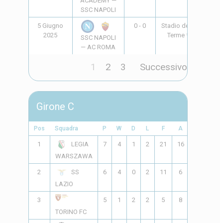
ACADEMY —
SSC NAPOLI
5 Giugno
0 - 0
Stadio delle
20:45
2025
Terme *
SSC NAPOLI
— AC ROMA
1
2
3
Successivo
Girone C
Pos
Squadra
P
W
D
L
F
A
GD
Pts
1
7
4
1
2
21
16
5
13
LEGIA
WARSZAWA
2
6
4
0
2
11
6
5
12
SS
LAZIO
3
5
1
2
2
5
8
-3
5
TORINO FC