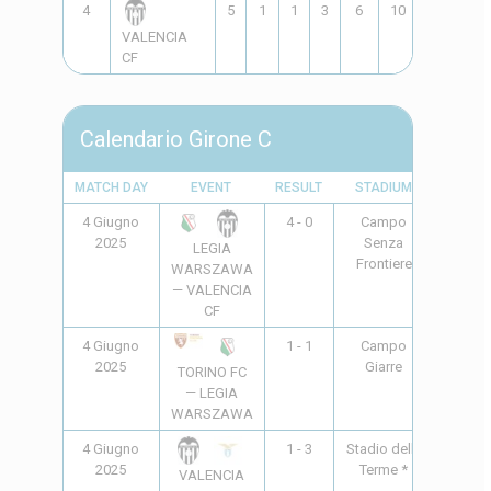
4
5
1
1
3
6
10
-4
4
VALENCIA
CF
Calendario Girone C
MATCH DAY
EVENT
RESULT
STADIUM
TIME
4 Giugno
4 - 0
Campo
10:00
2025
Senza
LEGIA
Frontiere
WARSZAWA
— VALENCIA
CF
4 Giugno
1 - 1
Campo
18:00
2025
Giarre
TORINO FC
— LEGIA
WARSZAWA
4 Giugno
1 - 3
Stadio delle
20:45
2025
Terme *
VALENCIA