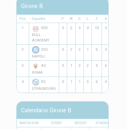
Girone B
Pos
Squadra
P
W
D
L
F
A
GD
Pts
1
5
2
3
0
10
5
5
9
RED
BULL
ACADEMY
2
5
2
2
1
6
3
3
8
SSC
NAPOLI
3
5
1
2
2
5
6
-1
5
AC
ROMA
4
5
1
1
3
6
9
-3
4
RC
STRASBOURG
Calendario Girone B
MATCH DAY
EVENT
RESULT
STADIUM
TIME