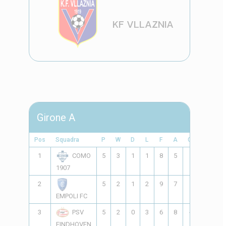
KF VLLAZNIA
Girone A
Pos
Squadra
P
W
D
L
F
A
GD
Pts
1
5
3
1
1
8
5
3
10
COMO
1907
2
5
2
1
2
9
7
2
7
EMPOLI FC
3
5
2
0
3
6
8
-2
6
PSV
EINDHOVEN