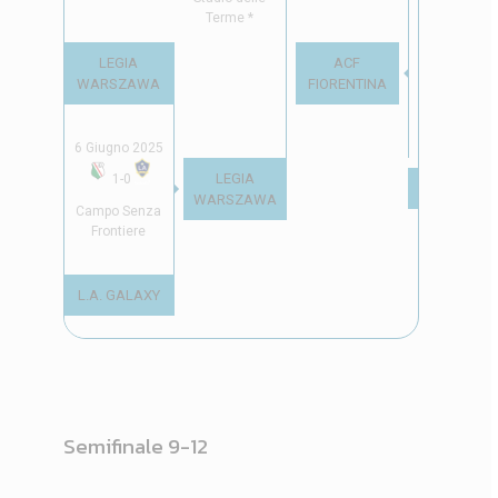
Campo Giarr
Terme *
LEGIA
ACF
WARSZAWA
FIORENTINA
6 Giugno 2025
LEGIA
1
-
0
VENEZIA FC
WARSZAWA
Campo Senza
Frontiere
L.A. GALAXY
Semifinale 9-12