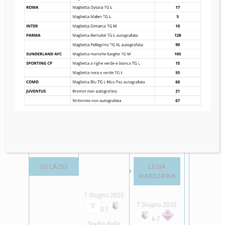
Finali
Quarti di Finali
Semifinali
Finale
Semifinali
COMO 1907
6 Giugno 2025
ACF
1
-
3
SS LAZIO
FIORENTINA
Stadio delle
Terme *
SS LAZIO
LEGIA
WARSZAWA
7 Giugno 2025
7 Giugno 20
7 Giugno 2025
0
-
1
1
-
0
6
-
7
Stadio delle