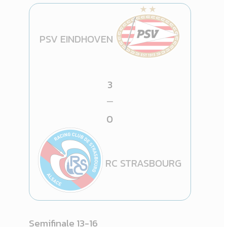
PSV EINDHOVEN
3
—
0
RC STRASBOURG
Semifinale 13-16