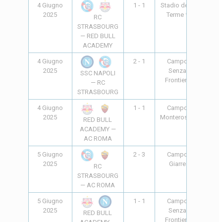
4 Giugno
1 - 1
Stadio delle
10:00
2025
Terme *
RC
STRASBOURG
— RED BULL
ACADEMY
4 Giugno
2 - 1
Campo
18:00
2025
Senza
SSC NAPOLI
Frontiere
— RC
STRASBOURG
4 Giugno
1 - 1
Campo
18:00
2025
Monterosso
RED BULL
ACADEMY —
AC ROMA
5 Giugno
2 - 3
Campo
10:00
2025
Giarre
RC
STRASBOURG
— AC ROMA
5 Giugno
1 - 1
Campo
10:00
2025
Senza
RED BULL
Frontiere