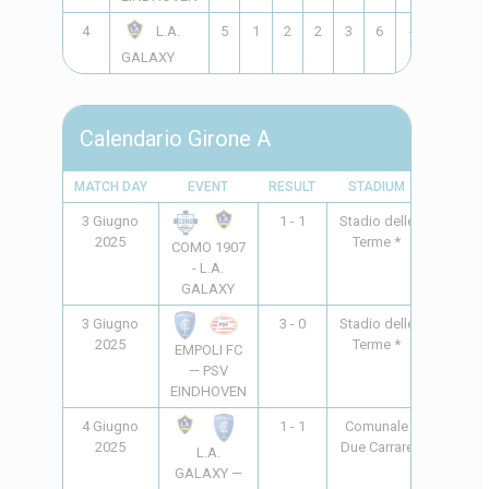
4
5
1
2
2
3
6
-3
5
L.A.
GALAXY
Calendario Girone A
MATCH DAY
EVENT
RESULT
STADIUM
TIME
3 Giugno
1 - 1
Stadio delle
16:30
2025
Terme *
COMO 1907
- L.A.
GALAXY
3 Giugno
3 - 0
Stadio delle
20:45
2025
Terme *
EMPOLI FC
— PSV
EINDHOVEN
4 Giugno
1 - 1
Comunale
17:00
2025
Due Carrare
L.A.
GALAXY —