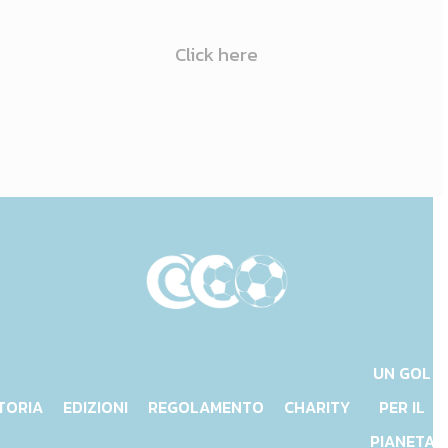
Click here
UN GOL
TORIA
EDIZIONI
REGOLAMENTO
CHARITY
PER IL
PIANETA