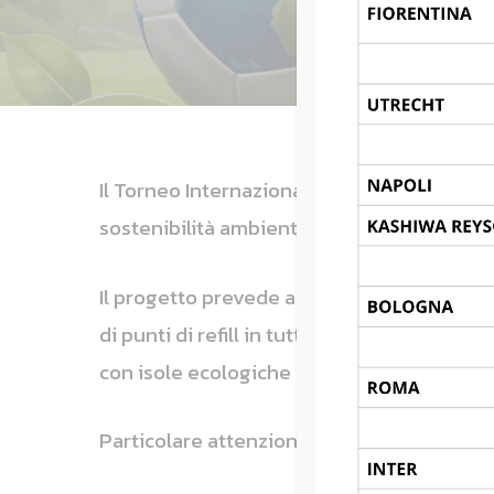
Il Torneo Internazionale di calcio Giovani
sostenibilità ambientale e alla responsabil
Il progetto prevede azioni concrete per la r
di punti di refill in tutti i campi di gioco
con isole ecologiche identificate da colori
Particolare attenzione è dedicata anche all