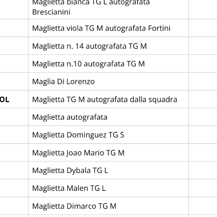
le “Città di Abano Terme” 2026 si propone come un eve
ità educativa.
iduzione della plastica monouso, attraverso l’utilizzo di
. Parallelamente, viene implementato un sistema di racco
 e simboli, accessibili anche a un pubblico internazion
’area ristoro, con l’introduzione di materiali composta