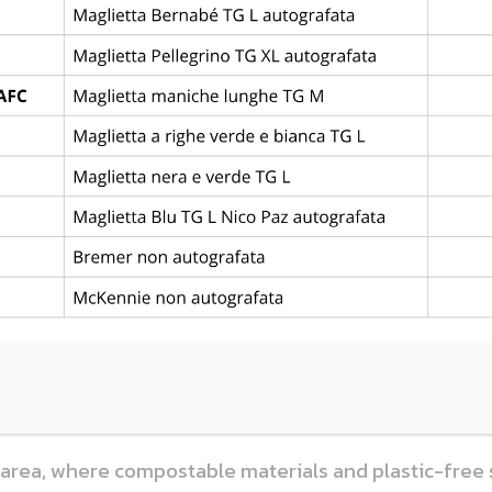
o sport, valori fondamentali quali rispetto, responsabi
o come evento moderno, sostenibile e riconoscibile a l
HE PLANET
 an international sporting event with a strong focus
duce single-use plastic, promoting the use of reusable
 clear and intuitive waste separation system will be 
y an international audience.
d area, where compostable materials and plastic-free 