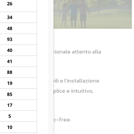
nto sportivo internazionale attento alla
 borracce riutilizzabili e l’installazione
lta differenziata semplice e intuitivo,
ale.
bili e soluzioni plastic-free.