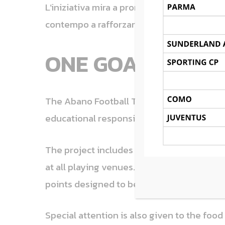
L’iniziativa mira a promuovere, attraverso l
contempo a rafforzare l’identità del torne
ONE GOAL FOR T
The Abano Football Trophy 2026 aims to be
educational responsibility.
The project includes concrete actions to re
at all playing venues. At the same time, a
points designed to be easily understood b
Special attention is also given to the foo