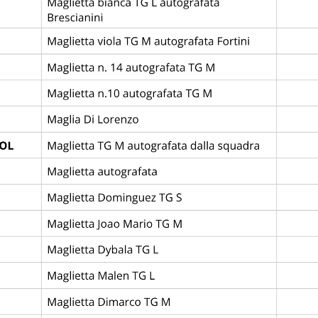
League
Abano Football Trophy
Stadio delle Terme *