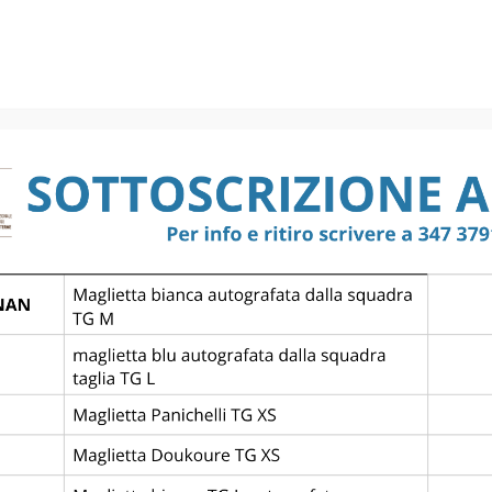
QF 1-8^
RONE A
1
3
2^ GIRO
—