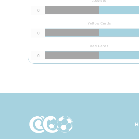
Assists
0
Yellow Cards
0
Red Cards
0
H