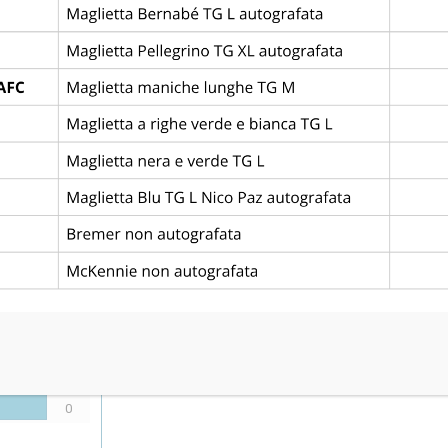
Via dello Stadio, 5, 35031 Abano Terme PD
Goals
1
3
0