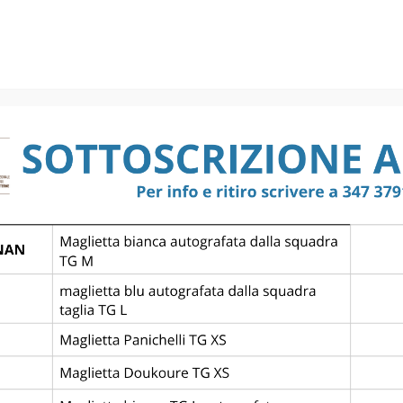
NE C — 4^ G
GIRONE C
4^ GIRON
—