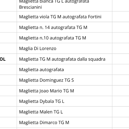
League
Abano Football Trophy
OME
STORIA
EDIZIONI
REGOLAMENTO