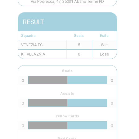
Via Podrecca, 47, 35031 Abano Terme PD
RESULT
Squadra
Goals
Esito
VENEZIA FC
5
Win
KF VLLAZNIA
0
Loss
Goals
0
0
Assists
0
0
Yellow Cards
0
0
Red Cards