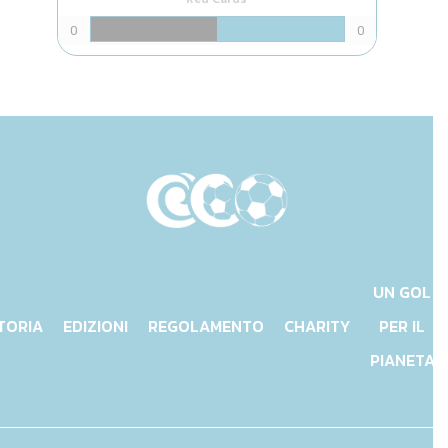
0
0
UN GOL
TORIA
EDIZIONI
REGOLAMENTO
CHARITY
PER IL
PIANETA