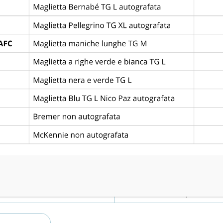
Via dello Stadio, 5, 35031 Abano Terme PD
Goals
6
1