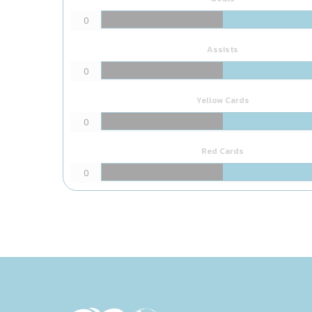
0
Assists
0
Yellow Cards
0
Red Cards
0