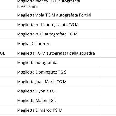
 FLAMENGO
6
1
L.A. GALA
—
League
Abano Football Trophy
Stadio delle Terme *