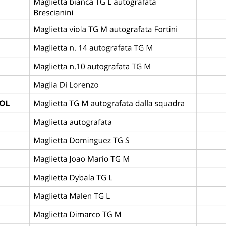
LANTA BC
0
1
CR FLAMEN
—