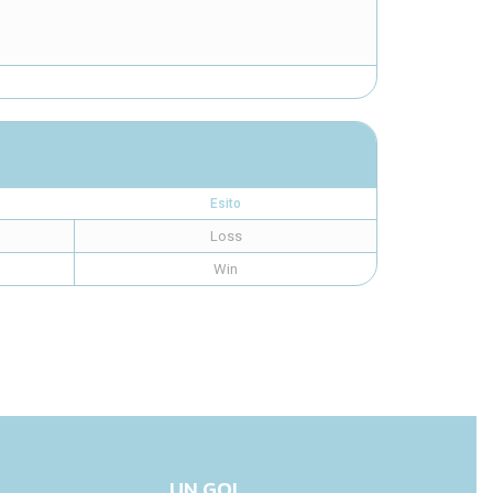
Esito
Loss
Win
UN GOL