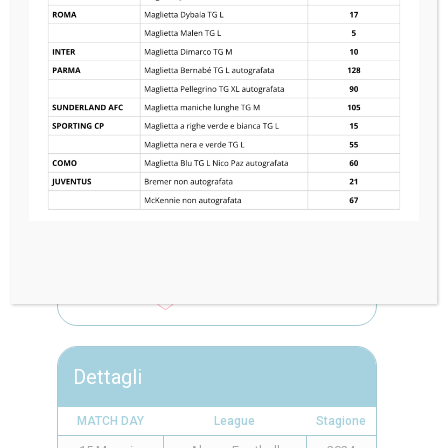
L.A. GALAXY
2
—
2
AC MONZA
Dettagli
MATCH DAY
League
Stagione