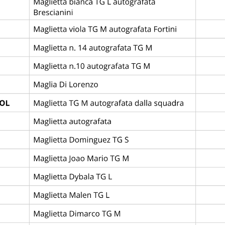
ENGO
3
2
RED BULL 
—