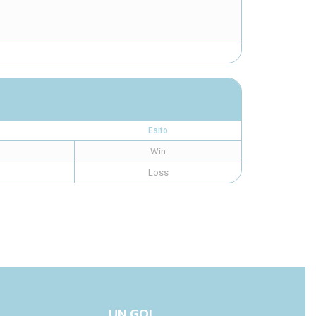
Esito
Win
Loss
UN GOL