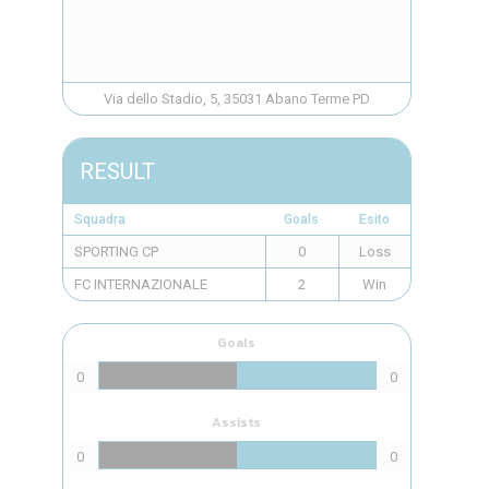
Via dello Stadio, 5, 35031 Abano Terme PD
RESULT
Squadra
Goals
Esito
SPORTING CP
0
Loss
FC INTERNAZIONALE
2
Win
Goals
0
0
Assists
0
0