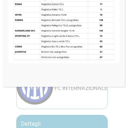
SPORTING CP
0
—
2
FC INTERNAZIONALE
Dettagli