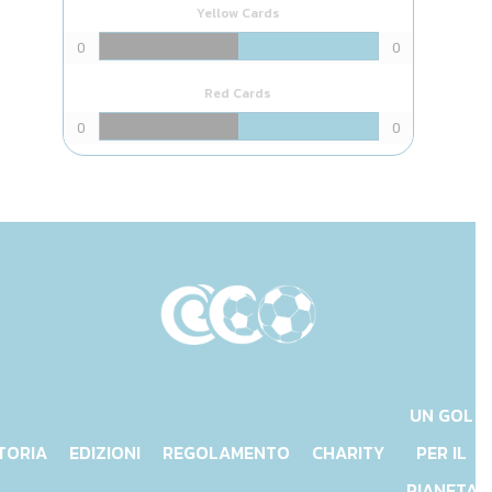
Yellow Cards
0
0
Red Cards
0
0
UN GOL
TORIA
EDIZIONI
REGOLAMENTO
CHARITY
PER IL
PIANETA