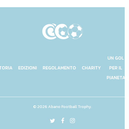
UN GOL
TORIA
EDIZIONI
REGOLAMENTO
CHARITY
PER IL
PIANETA
© 2026 Abano Football Trophy.
twitter
facebook
instagram