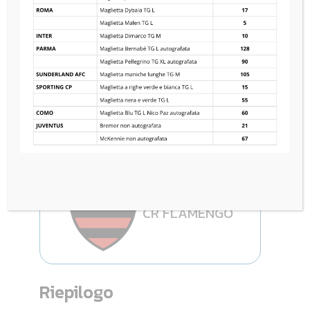
UDINESE CALCIO
0
—
0
CR FLAMENGO
Riepilogo