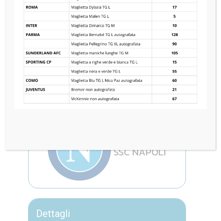
RED BULL ACADEMY
1
—
1
SSC NAPOLI
Dettagli