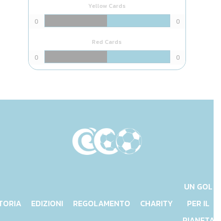
Yellow Cards
0
0
Red Cards
0
0
UN GOL
TORIA
EDIZIONI
REGOLAMENTO
CHARITY
PER IL
PIANETA