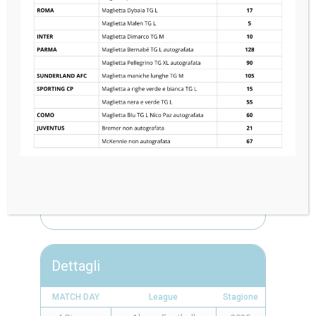
VALENCIA CF
1
—
3
SS LAZIO
Dettagli
MATCH DAY
League
Stagione