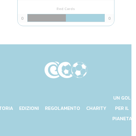
Red Cards
0
0
UN GOL
TORIA
EDIZIONI
REGOLAMENTO
CHARITY
PER IL
PIANETA