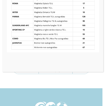
Vincente/Winner 28
—
Vincente/Winner 29
Dettagli
MATCH DAY
League
Stagione
17 Maggio
Abano Football
2024
2024
Trophy