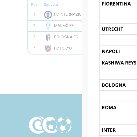
Pos
Squadra
1
FC INTERNAZIONALE
2
MALMÖ FF
3
BOLOGNA FC
4
FC TOKYO
H