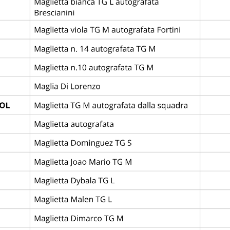
P
W
D
L
4
2
1
1
4
1
1
2
3
0
2
1
3
0
2
1
OME
STORIA
EDIZIONI
REGOLAMENTO