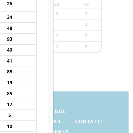
F
A
GD
Pts
9
6
3
7
7
6
1
4
5
8
-3
2
2
5
-3
2
UN GOL
CHARITY
PER IL
CONTATTI
PIANETA