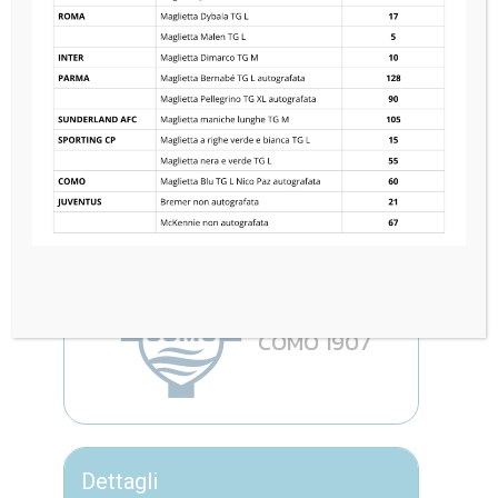
PSV EINDHOVEN
1
—
4
COMO 1907
Dettagli