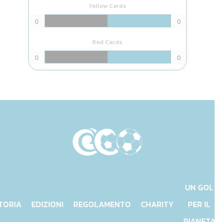
Yellow Cards
0
0
Red Cards
0
0
UN GOL
TORIA
EDIZIONI
REGOLAMENTO
CHARITY
PER IL
PIANETA