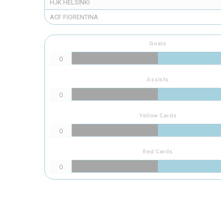
HJK HELSINKI
ACF FIORENTINA
Goals
0
Assists
0
Yellow Cards
0
Red Cards
0