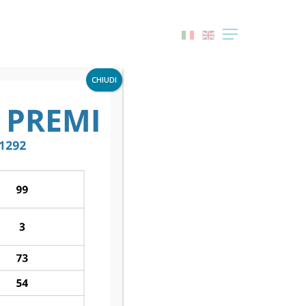
Menu
CHIUDI
 ACF