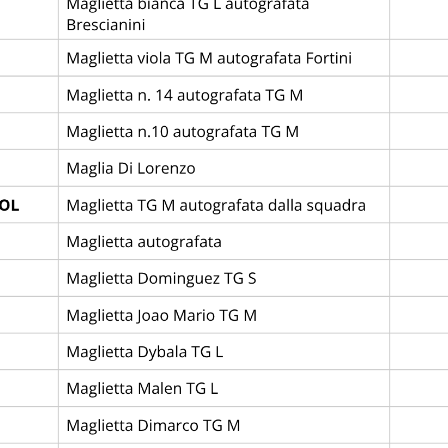
LSINKI
1
2
ACF FIORE
—
League
Abano Football Trophy
Comunale Battaglia Terme