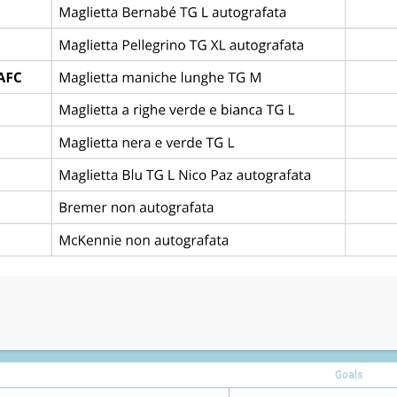
Via Rinaldi, 14, 35041 Battaglia Terme PD
Goals