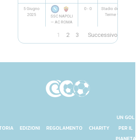
5 Giugno
0 - 0
Stadio delle
20:45
2025
Terme *
SSC NAPOLI
— AC ROMA
1
2
3
Successivo
UN GOL
TORIA
EDIZIONI
REGOLAMENTO
CHARITY
PER IL
PIANETA