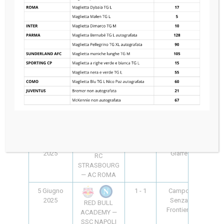
2025
Terme *
RC
STRASBOURG
— RED BULL
ACADEMY
4 Giugno
2 - 1
Campo
18:00
2025
Senza
SSC NAPOLI
Frontiere
— RC
STRASBOURG
4 Giugno
1 - 1
Campo
18:00
2025
Monterosso
RED BULL
ACADEMY —
AC ROMA
5 Giugno
2 - 3
Campo
10:00
2025
Giarre
RC
STRASBOURG
— AC ROMA
5 Giugno
1 - 1
Campo
10:00
2025
Senza
RED BULL
Frontiere
ACADEMY —
SSC NAPOLI