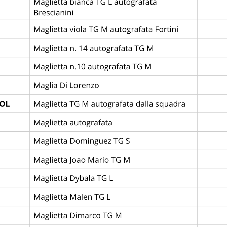
EVENT
RESULT
4 - 0
LEGIA WARSZAWA — VALENCIA CF
1 - 1
TORINO FC — LEGIA WARSZAWA
1 - 3
VALENCIA CF — SS LAZIO
1 - 2
SS LAZIO — LEGIA WARSZAWA
1 - 1
VALENCIA CF — TORINO FC
1 - 0
SS LAZIO — TORINO FC
1
2
3