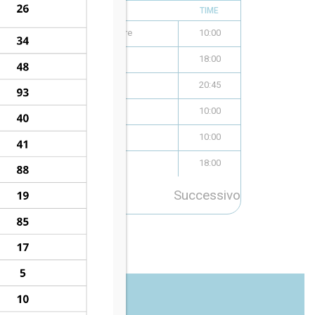
STADIUM
TIME
Campo Senza Frontiere
10:00
Campo Giarre
18:00
Stadio delle Terme *
20:45
Stadio delle Terme *
10:00
Campo Monterosso
10:00
Stadio delle Terme *
18:00
Successivo