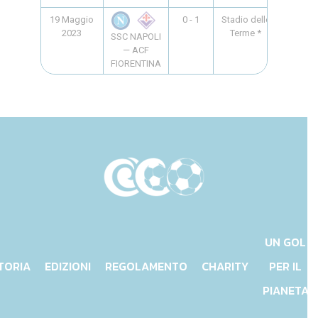
19 Maggio
0 - 1
Stadio delle
20:45
2023
Terme *
SSC NAPOLI
— ACF
FIORENTINA
UN GOL
TORIA
EDIZIONI
REGOLAMENTO
CHARITY
PER IL
PIANETA