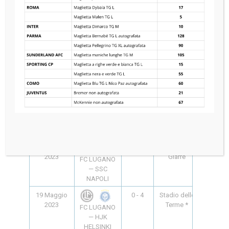
2023
Monterosso
FC LUGANO
— ACF
FIORENTINA
17 Maggio
0 - 1
Campo
18:00
2023
Senza
SSC NAPOLI
Frontiere
— HJK
HELSINKI
18 Maggio
1 - 2
Comunale
17:00
2023
Battaglia
HJK
Terme
HELSINKI —
ACF
FIORENTINA
18 Maggio
0 - 1
Campo
17:30
2023
Giarre
FC LUGANO
— SSC
NAPOLI
19 Maggio
0 - 4
Stadio delle
18:00
2023
Terme *
FC LUGANO
— HJK
HELSINKI