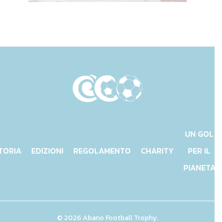
UN GOL
TORIA
EDIZIONI
REGOLAMENTO
CHARITY
PER IL
PIANETA
© 2026 Abano Football Trophy.