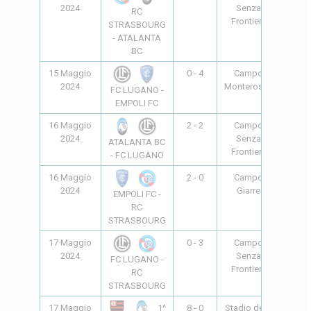
2024
Senza
RC
Frontiere
STRASBOURG
- ATALANTA
BC
15 Maggio
0 - 4
Campo
16:30
2024
Monterosso
FC LUGANO -
EMPOLI FC
16 Maggio
2 - 2
Campo
9:30
2024
Senza
ATALANTA BC
Frontiere
- FC LUGANO
16 Maggio
2 - 0
Campo
9:30
2024
Giarre
EMPOLI FC -
RC
STRASBOURG
17 Maggio
0 - 3
Campo
09:30
2024
Senza
FC LUGANO -
Frontiere
RC
STRASBOURG
17 Maggio
8 - 0
Stadio delle
-
1^