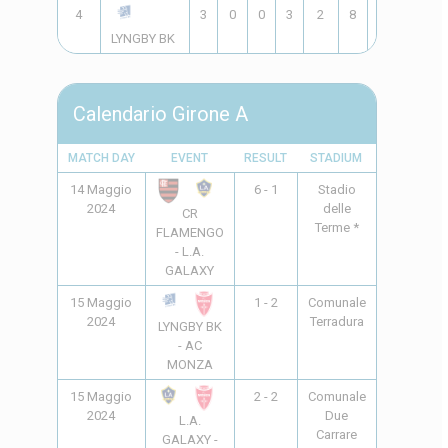
4
3
0
0
3
2
8
-6
0
LYNGBY BK
Calendario Girone A
MATCH DAY
EVENT
RESULT
STADIUM
TIME
14 Maggio
6 - 1
Stadio
20:45
2024
delle
CR
Terme *
FLAMENGO
- L.A.
GALAXY
15 Maggio
1 - 2
Comunale
9:30
2024
Terradura
LYNGBY BK
- AC
MONZA
15 Maggio
2 - 2
Comunale
17:30
2024
Due
L.A.
Carrare
GALAXY -