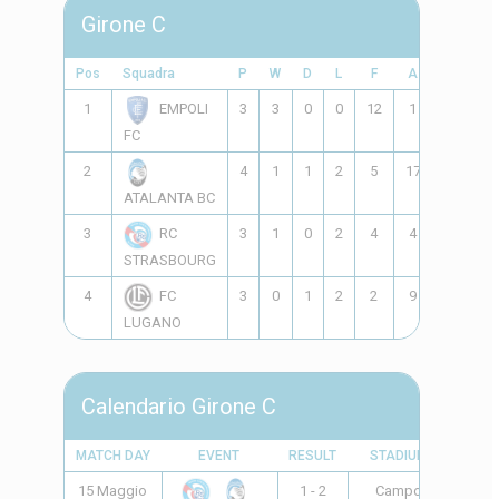
Girone C
Pos
Squadra
P
W
D
L
F
A
GD
P
1
3
3
0
0
12
1
11
EMPOLI
FC
2
4
1
1
2
5
17
-12
ATALANTA BC
3
3
1
0
2
4
4
0
RC
STRASBOURG
4
3
0
1
2
2
9
-7
FC
LUGANO
Calendario Girone C
MATCH DAY
EVENT
RESULT
STADIUM
TIME
15 Maggio
1 - 2
Campo
11:00