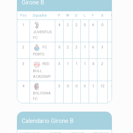
Girone B
Pos
Squadra
P
W
D
L
F
A
GD
Pts
1
4
2
2
0
6
0
6
8
JUVENTUS
FC
2
5
2
2
1
6
3
3
8
FC
PORTO
3
3
1
1
1
4
2
2
4
RED
BULL
ACADEMY
4
3
0
0
3
1
12
-11
0
BOLOGNA
FC
Calendario Girone B