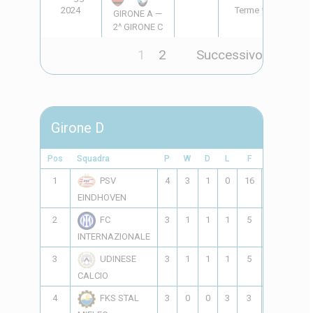
2024
Terme *
GIRONE A —
2^ GIRONE C
1
2
Successivo
Girone D
Pos
Squadra
P
W
D
L
F
A
GD
1
4
3
1
0
16
3
13
PSV
EINDHOVEN
2
3
1
1
1
5
5
0
FC
INTERNAZIONALE
3
3
1
1
1
5
7
-2
UDINESE
CALCIO
4
3
0
0
3
3
14
-11
FKS STAL