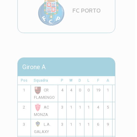
FC PORTO
Girone A
Pos
Squadra
P
W
D
L
F
A
GD
Pts
1
4
4
0
0
19
1
18
12
CR
FLAMENGO
2
3
1
1
1
4
5
-1
4
AC
MONZA
3
3
1
1
1
6
9
-3
4
L.A.
GALAXY