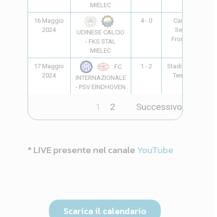
MIELEC
16 Maggio
4 - 0
Campo
17
2024
Senza
UDINESE CALCIO
Frontiere
- FKS STAL
MIELEC
17 Maggio
1 - 2
Stadio delle
10
FC
2024
Terme *
INTERNAZIONALE
- PSV EINDHOVEN
1
2
Successivo
* LIVE presente nel canale
YouTube
Scarica il calendario