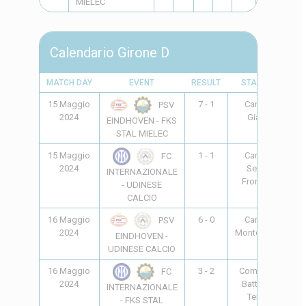
MIELEC
Calendario Girone D
MATCH DAY
EVENT
RESULT
STADIUM
T
15 Maggio
7 - 1
Campo
17
PSV
2024
Giarre
EINDHOVEN - FKS
STAL MIELEC
15 Maggio
1 - 1
Campo
17
FC
2024
Senza
INTERNAZIONALE
Frontiere
- UDINESE
CALCIO
16 Maggio
6 - 0
Campo
10
PSV
2024
Monterosso
EINDHOVEN -
UDINESE CALCIO
16 Maggio
3 - 2
Comunale
10
FC
2024
Battaglia
INTERNAZIONALE
Terme
- FKS STAL