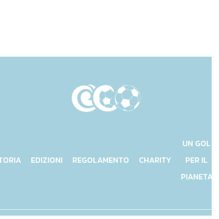
UN GOL
TORIA
EDIZIONI
REGOLAMENTO
CHARITY
PER IL
PIANETA