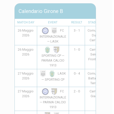
Calendario Girone B
MATCH DAY
EVENT
RESULT
STADIUM
TIM
26 Maggio
3 - 1
Comunale
17:0
FC
2026
Due
INTERNAZIONALE
Carrare
— LASK
26 Maggio
1 - 0
Campo
17:0
2026
Senza
SPORTING CP —
Frontiere
PARMA CALCIO
1913
27 Maggio
0 - 4
Comunale
09:3
LASK
2026
Battaglia
— SPORTING CP
Terme
27 Maggio
2 - 0
Campo
09:3
FC
2026
Giarre
INTERNAZIONALE
— PARMA CALCIO
1913