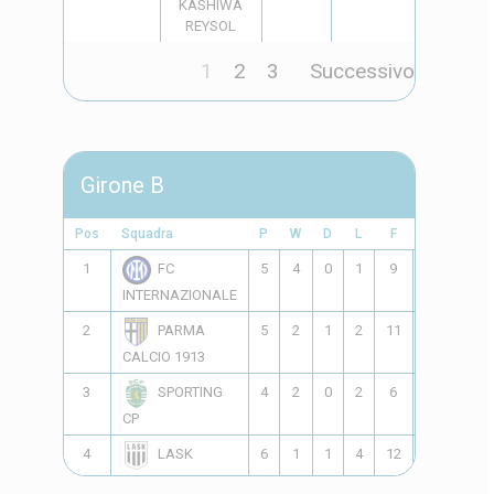
KASHIWA
REYSOL
1
2
3
Successivo
Girone B
Pos
Squadra
P
W
D
L
F
A
GD
1
5
4
0
1
9
5
4
FC
INTERNAZIONALE
2
5
2
1
2
11
11
0
PARMA
CALCIO 1913
3
4
2
0
2
6
4
2
SPORTING
CP
4
6
1
1
4
12
21
-9
LASK