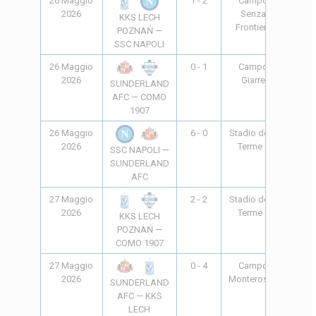
26 Maggio
1 - 2
Campo
10:00
2026
Senza
KKS LECH
Frontiere
POZNAŃ —
SSC NAPOLI
26 Maggio
0 - 1
Campo
10:00
2026
Giarre
SUNDERLAND
AFC — COMO
1907
26 Maggio
6 - 0
Stadio delle
20:45
2026
Terme *
SSC NAPOLI —
SUNDERLAND
AFC
27 Maggio
2 - 2
Stadio delle
10:00
2026
Terme *
KKS LECH
POZNAŃ —
COMO 1907
27 Maggio
0 - 4
Campo
17:00
2026
Monterosso
SUNDERLAND
AFC — KKS
LECH