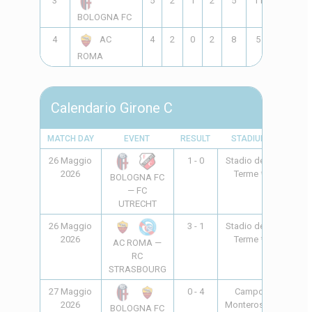
3
5
2
1
2
5
11
-6
7
BOLOGNA FC
4
4
2
0
2
8
5
3
6
AC
ROMA
Calendario Girone C
MATCH DAY
EVENT
RESULT
STADIUM
TIME
26 Maggio
1 - 0
Stadio delle
16:30
2026
Terme *
BOLOGNA FC
— FC
UTRECHT
26 Maggio
3 - 1
Stadio delle
18:00
2026
Terme *
AC ROMA —
RC
STRASBOURG
27 Maggio
0 - 4
Campo
10:00
2026
Monterosso
BOLOGNA FC