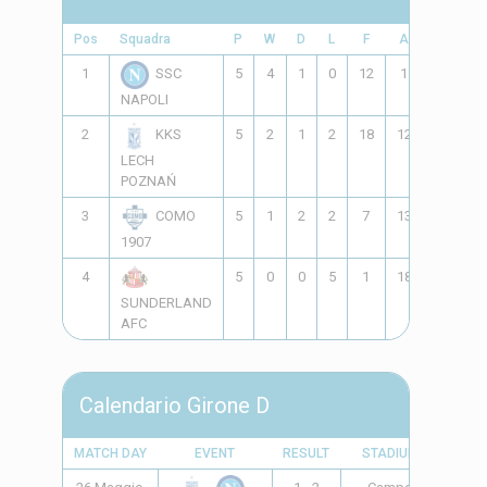
Pos
Squadra
P
W
D
L
F
A
GD
P
1
5
4
1
0
12
1
11
1
SSC
NAPOLI
2
5
2
1
2
18
12
6
KKS
LECH
POZNAŃ
3
5
1
2
2
7
13
-6
COMO
1907
4
5
0
0
5
1
18
-17
SUNDERLAND
AFC
Calendario Girone D
MATCH DAY
EVENT
RESULT
STADIUM
TIME