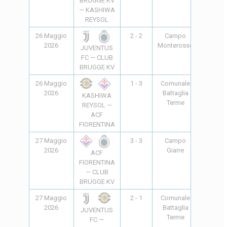
BRUGGE KV
— KASHIWA
REYSOL
26 Maggio
2 - 2
Campo
18:00
2026
Monterosso
JUVENTUS
FC — CLUB
BRUGGE KV
26 Maggio
1 - 3
Comunale
18:00
2026
Battaglia
KASHIWA
Terme
REYSOL —
ACF
FIORENTINA
27 Maggio
3 - 3
Campo
17:00
2026
Giarre
ACF
FIORENTINA
— CLUB
BRUGGE KV
27 Maggio
2 - 1
Comunale
18:00
2026
Battaglia
JUVENTUS
Terme
FC —