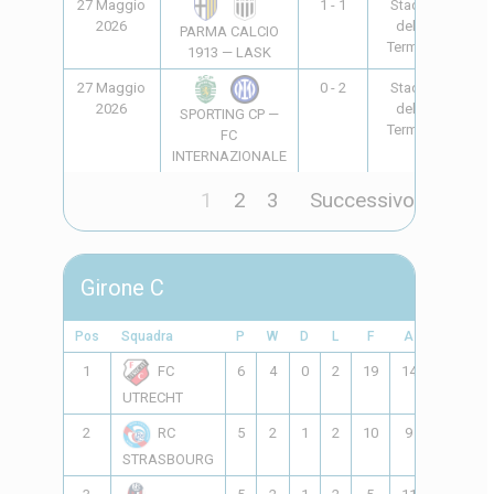
27 Maggio
1 - 1
Stadio
16:3
2026
delle
PARMA CALCIO
Terme *
1913 — LASK
27 Maggio
0 - 2
Stadio
20:4
2026
delle
SPORTING CP —
Terme *
FC
INTERNAZIONALE
1
2
3
Successivo
Girone C
Pos
Squadra
P
W
D
L
F
A
GD
Pt
1
6
4
0
2
19
14
5
1
FC
UTRECHT
2
5
2
1
2
10
9
1
7
RC
STRASBOURG