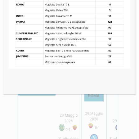
Quarti di Finali
Semifinale
Finale
Semifinale
ACF FIORENTINA
28 Maggio 2026
SPORTING
FC
7
-
8
CP
INTERNAZIONAL
Stadio delle Terme
*
SPORTING CP
AC
ROMA
29 Maggio
29 Maggio
2026
2026
29 Maggio 202
0
-
1
0
-
1
0
-
3
Stadio delle
Stadio delle Term