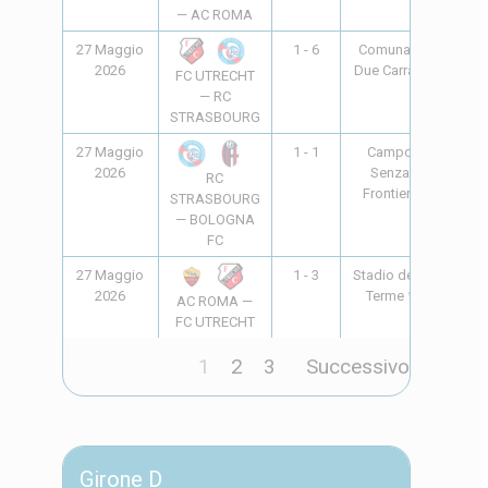
— AC ROMA
27 Maggio
1 - 6
Comunale
10:00
2026
Due Carrare
FC UTRECHT
— RC
STRASBOURG
27 Maggio
1 - 1
Campo
18:00
2026
Senza
RC
Frontiere
STRASBOURG
— BOLOGNA
FC
27 Maggio
1 - 3
Stadio delle
18:00
2026
Terme *
AC ROMA —
FC UTRECHT
1
2
3
Successivo
Girone D