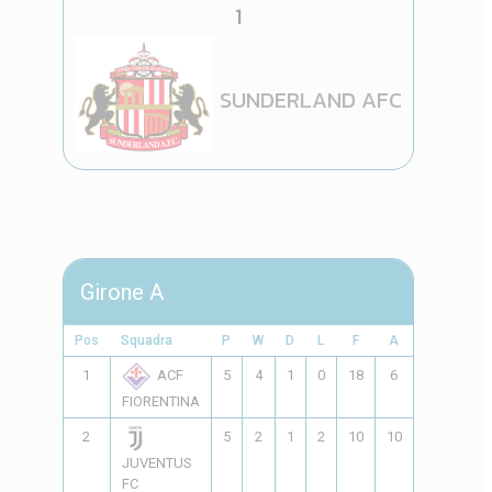
1
SUNDERLAND AFC
Girone A
Pos
Squadra
P
W
D
L
F
A
GD
Pts
1
5
4
1
0
18
6
12
13
ACF
FIORENTINA
2
5
2
1
2
10
10
0
7
JUVENTUS
FC