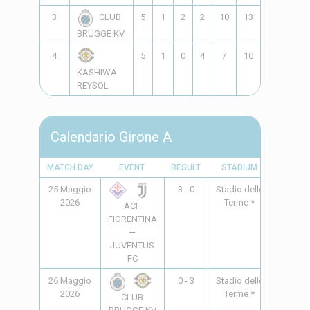
3
5
1
2
2
10
13
-3
5
CLUB
BRUGGE KV
4
5
1
0
4
7
10
-3
3
KASHIWA
REYSOL
Calendario Girone A
MATCH DAY
EVENT
RESULT
STADIUM
TIME
25 Maggio
3 - 0
Stadio delle
20:45
2026
Terme *
ACF
FIORENTINA
—
JUVENTUS
FC
26 Maggio
0 - 3
Stadio delle
10:00
2026
Terme *
CLUB