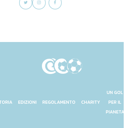
UN GOL
TORIA
EDIZIONI
REGOLAMENTO
CHARITY
PER IL
PIANETA