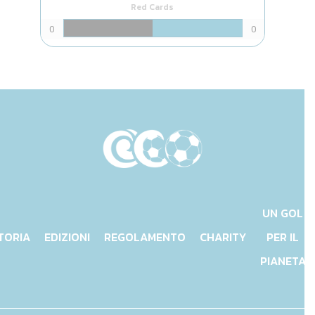
Red Cards
0
0
UN GOL
TORIA
EDIZIONI
REGOLAMENTO
CHARITY
PER IL
PIANETA