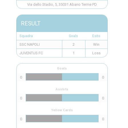
Via dello Stadio, 5, 35031 Abano Terme PD
RESULT
Squadra
Goals
Esito
SSC NAPOLI
2
Win
JUVENTUS FC
1
Loss
Goals
0
0
Assists
0
0
Yellow Cards
0
0