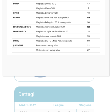
COMO 1907
0
—
0
SSC NAPOLI
Dettagli
MATCH DAY
League
Stagione