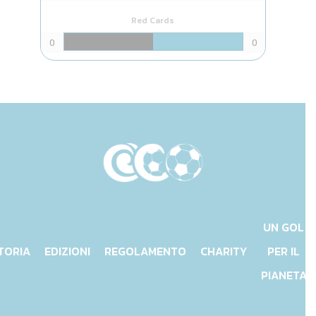
Red Cards
0
0
UN GOL
TORIA
EDIZIONI
REGOLAMENTO
CHARITY
PER IL
PIANETA