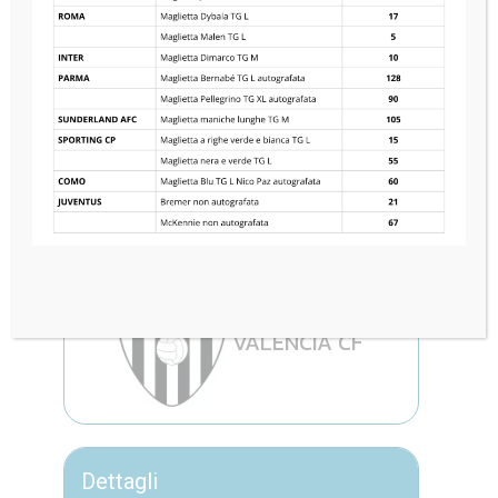
LEGIA WARSZAWA
4
—
0
VALENCIA CF
Dettagli