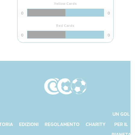
Yellow Cards
0
0
Red Cards
0
0
UN GOL
TORIA
EDIZIONI
REGOLAMENTO
CHARITY
PER IL
PIANETA