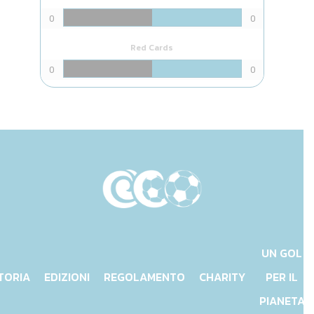
0
0
Red Cards
0
0
UN GOL
TORIA
EDIZIONI
REGOLAMENTO
CHARITY
PER IL
PIANETA