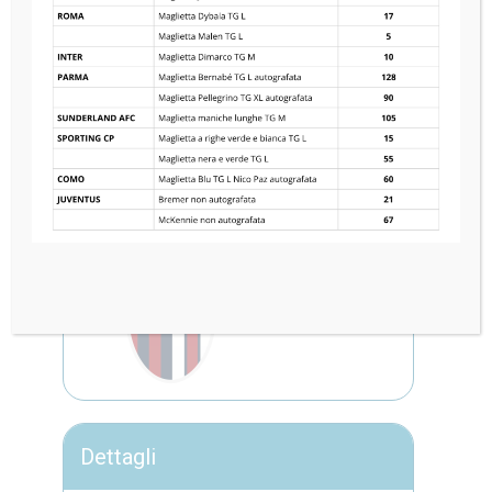
KASHIWA REYSOL
2
—
3
BOLOGNA FC
Dettagli