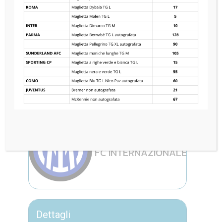
SPORTING CP
1
—
2
FC INTERNAZIONALE
Dettagli