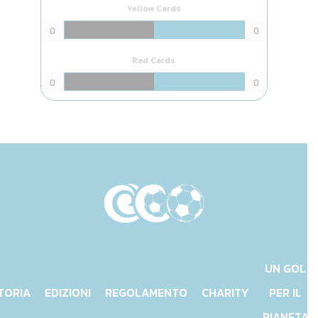
Yellow Cards
0
0
Red Cards
0
0
UN GOL
TORIA
EDIZIONI
REGOLAMENTO
CHARITY
PER IL
PIANETA