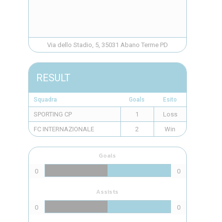
Via dello Stadio, 5, 35031 Abano Terme PD
RESULT
Squadra
Goals
Esito
SPORTING CP
1
Loss
FC INTERNAZIONALE
2
Win
Goals
0
0
Assists
0
0