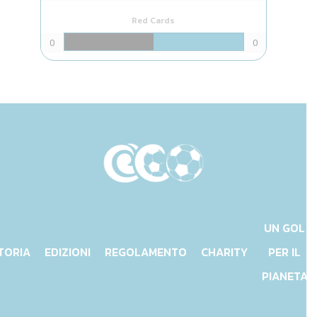
Red Cards
0
0
UN GOL
TORIA
EDIZIONI
REGOLAMENTO
CHARITY
PER IL
PIANETA