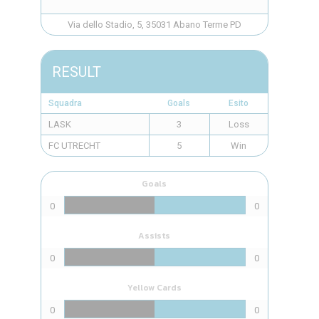
Via dello Stadio, 5, 35031 Abano Terme PD
RESULT
Squadra
Goals
Esito
LASK
3
Loss
FC UTRECHT
5
Win
Goals
0
0
Assists
0
0
Yellow Cards
0
0