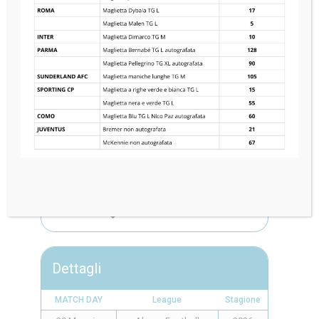
LASK
3
—
5
FC UTRECHT
Dettagli
MATCH DAY
League
Stagione