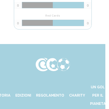
0
0
Red Cards
0
0
UN GOL
TORIA
EDIZIONI
REGOLAMENTO
CHARITY
PER IL
PIANETA