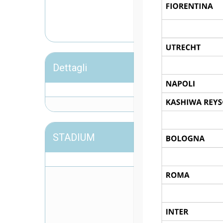
S
Dettagli
STADIUM