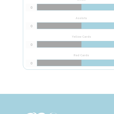
0
Assists
0
Yellow Cards
0
Red Cards
0