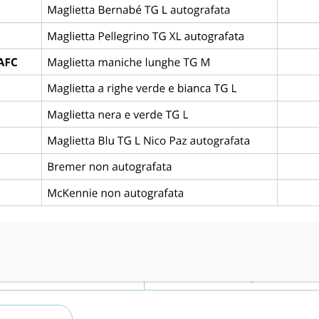
Via dello Stadio, 5, 35031 Abano Terme PD
Goals
0
1