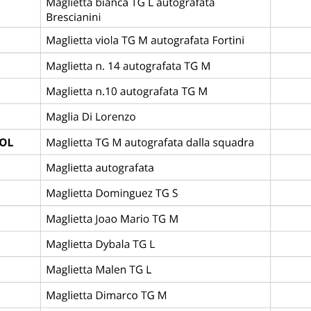
PORTING CP
0
1
AC ROM
—
MATCH DAY
29 Maggio 2026
Stadio delle Terme *