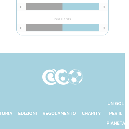
0
0
Red Cards
0
0
UN GOL
TORIA
EDIZIONI
REGOLAMENTO
CHARITY
PER IL
PIANETA