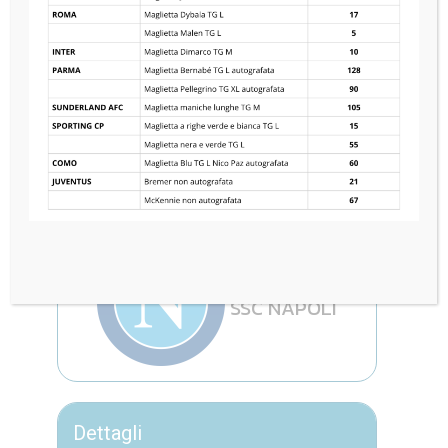
FC INTERNAZIONALE
0
—
3
SSC NAPOLI
Dettagli