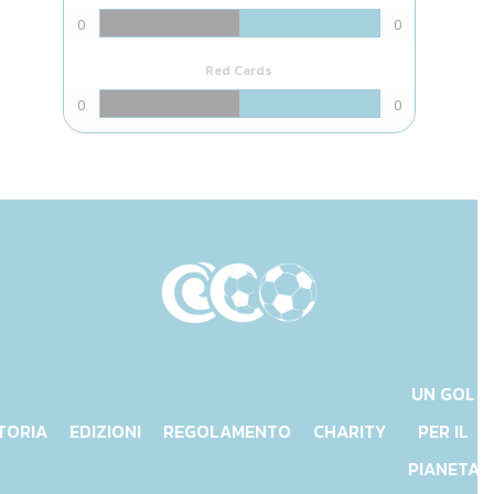
0
0
Red Cards
0
0
UN GOL
TORIA
EDIZIONI
REGOLAMENTO
CHARITY
PER IL
PIANETA