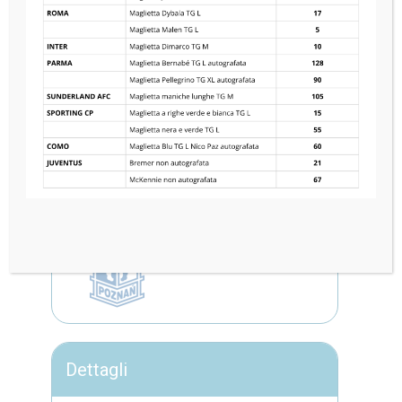
SUNDERLAND AFC
0
—
4
KKS LECH POZNAŃ
Dettagli